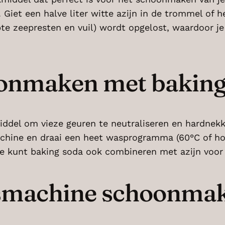
Giet een halve liter witte azijn in de trommel of 
pte zeepresten en vuil) wordt opgelost, waardoor j
onmaken met baking
middel om vieze geuren te neutraliseren en hardnek
hine en draai een heet wasprogramma (60°C of hoge
Je kunt baking soda ook combineren met azijn voor
asmachine schoonma