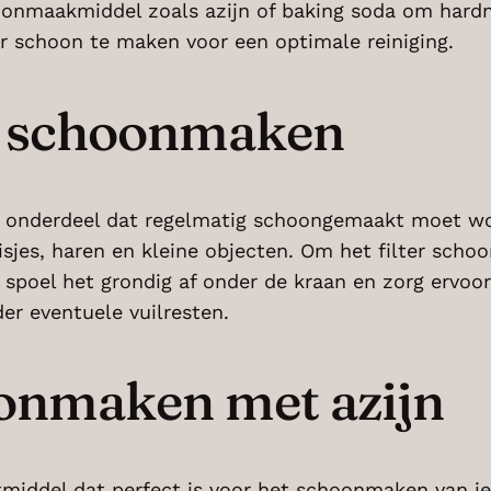
onmaakmiddel zoals azijn of baking soda om hardne
er schoon te maken voor een optimale reiniging.
e schoonmaken
l onderdeel dat regelmatig schoongemaakt moet word
sjes, haren en kleine objecten. Om het filter schoo
 spoel het grondig af onder de kraan en zorg ervoor
der eventuele vuilresten.
nmaken met azijn
kmiddel dat perfect is voor het schoonmaken van j