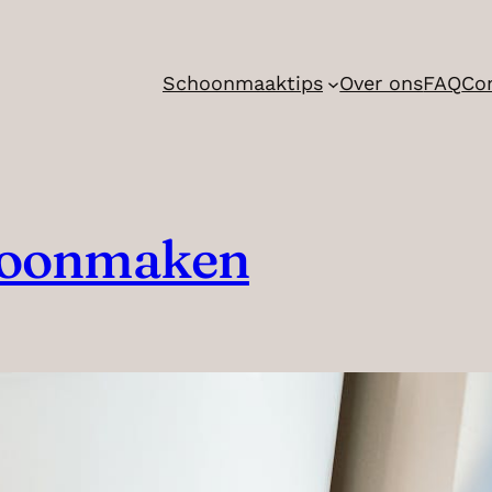
Schoonmaaktips
Over ons
FAQ
Co
hoonmaken