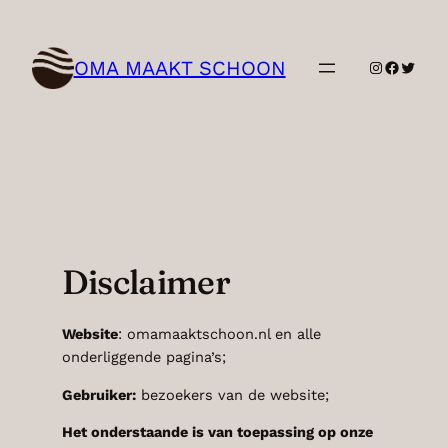
Ga
naar
de
OMA MAAKT SCHOON
Instagram
Facebo
Twitte
inhoud
Disclaimer
Website
: omamaaktschoon.nl en alle
onderliggende pagina’s;
Gebruiker:
bezoekers van de website;
Het onderstaande is van toepassing op onze