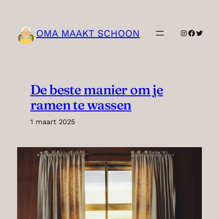
Ga
naar
de
OMA MAAKT SCHOON
Instagram
Facebo
Twitte
inhoud
De beste manier om je
ramen te wassen
1 maart 2025