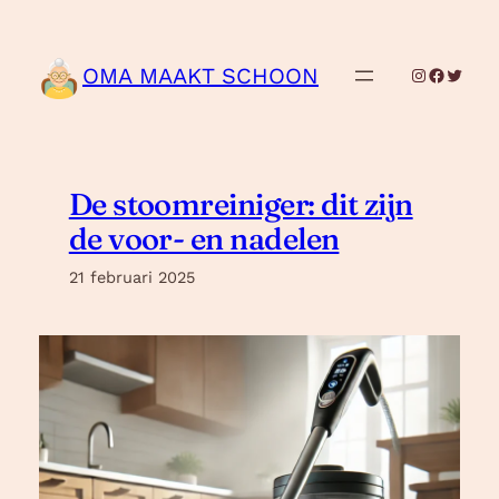
Ga
naar
de
OMA MAAKT SCHOON
Instagram
Facebo
Twitte
inhoud
De stoomreiniger: dit zijn
de voor- en nadelen
21 februari 2025