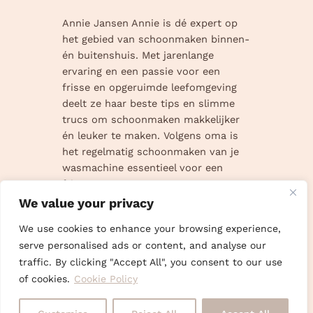
Annie Jansen Annie is dé expert op
het gebied van schoonmaken binnen-
én buitenshuis. Met jarenlange
ervaring en een passie voor een
frisse en opgeruimde leefomgeving
deelt ze haar beste tips en slimme
trucs om schoonmaken makkelijker
én leuker te maken. Volgens oma is
het regelmatig schoonmaken van je
wasmachine essentieel voor een
frisse was…
We value your privacy
We use cookies to enhance your browsing experience,
serve personalised ads or content, and analyse our
traffic. By clicking "Accept All", you consent to our use
Oma maakt
Pint
of cookies.
Cookie Policy
Disclaimer
Privacyverklaring
schoon