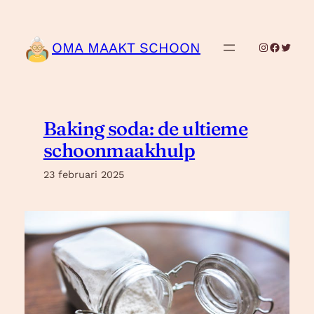
Ga
naar
de
OMA MAAKT SCHOON
Instagram
Facebo
Twitte
inhoud
Baking soda: de ultieme
schoonmaakhulp
23 februari 2025