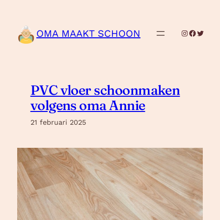
Ga
naar
de
OMA MAAKT SCHOON
Instagram
Facebo
Twitte
inhoud
PVC vloer schoonmaken
volgens oma Annie
21 februari 2025